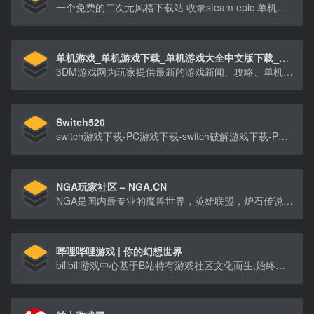
一个免费的二次元风格下载站 收录steam epic 单机资源 switch游戏 ChatGPT
单机游戏_单机游戏下载_单机游戏大全中文版下载_3DM游戏网
3DM游戏网为玩家提供最新的游戏新闻、攻略、单机游戏资源、汉化资源、游戏补丁、游戏论坛等，经过多年努力已成为游戏玩家首要选择的游戏资讯、游戏资源网站。
Switch520
switch游戏下载-PC游戏下载-switch破解游戏下载-PC破解游戏下载-Switch520-gamer520
NGA玩家社区 – NGA.CN
NGA是国内最专业的魔兽世界，英雄联盟，炉石传说，风暴英雄，暗黑破坏神3(D3)游戏攻略讨论，以及其他热门游戏玩家社区。
哔哩哔哩游戏 | 你的幻想世界
bilibili游戏中心基于B站特有游戏社区文化而生,始终尊重玩家与创作者,为玩家提供游戏预约测试信息及各类游戏下载资源,我们将持续为大家带来海内外优秀游戏作品。