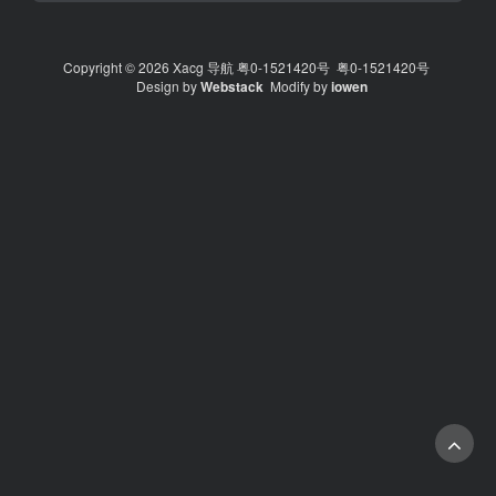
Copyright © 2026 Xacg 导航
粤0-1521420号
粤0-1521420号
Design by
Webstack
Modify by
iowen