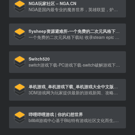
NGA玩家社区 – NGA.CN
NGA是国内最专业的魔兽世界，英雄联盟，炉石传说，风暴英雄，暗黑破坏神3(D3)游戏攻略讨论，以及其他热门游戏玩家社区。
flysheep资源避难所-一个免费的二次元风格下载站
一个免费的二次元风格下载站 收录steam epic 单机资源 switch游戏 ChatGPT
Switch520
switch游戏下载-PC游戏下载-switch破解游戏下载-PC破解游戏下载-Switch520-gamer520
单机游戏_单机游戏下载_单机游戏大全中文版下载_3DM游戏网
3DM游戏网为玩家提供最新的游戏新闻、攻略、单机游戏资源、汉化资源、游戏补丁、游戏论坛等，经过多年努力已成为游戏玩家首要选择的游戏资讯、游戏资源网站。
哔哩哔哩游戏 | 你的幻想世界
bilibili游戏中心基于B站特有游戏社区文化而生,始终尊重玩家与创作者,为玩家提供游戏预约测试信息及各类游戏下载资源,我们将持续为大家带来海内外优秀游戏作品。