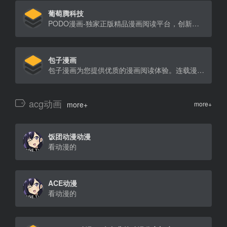
葡萄腾科技
PODO漫画-独家正版精品漫画阅读平台，创新漫画超现实互动，沉浸式漫画阅读体验，纯净无广告，提供超多优质漫画内容：甜宠少女漫、热血少年漫、纯爱耽美漫等应有尽有。热门漫画：全知读者视角，绿荫之冠，偶然开启女尊游戏，不可接近的女士，恶棍的宝贝妹妹，为了明白你的心，恶女不做提线木偶，秘密控权的千金，隐藏美貌的丈夫等。
包子漫画
包子漫画为您提供优质的漫画阅读体验。连载漫画，免费漫画，玄幻漫画，言情漫画，穿越漫画，都市漫画，仙侠漫画，武侠漫画，现代言情漫画，古代言情漫画，灵异漫画，游戏漫画，历史漫画，悬疑漫画，科幻漫画，竞技体育漫画，军事漫画，青春漫画，耽美漫画，日漫，国漫，看不完的漫画，漫画阅读网站，就在包子漫画
acg动画
more+
more+
饭团动漫动漫
看动漫的
ACE动漫
看动漫的