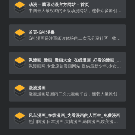
动漫 – 腾讯动漫官方网站 – 首页
中国最大最权威的正版动漫网站，连载众多原创国漫，原创动画，正版日漫等海内外最热正版动漫内容，为上千万动漫爱好者提供漫画、动画、资讯、论坛一站式全方位动漫服务，为原创动漫作者提供最优质的创作成长环境，为中国动漫产业打造梦想舞台。热门动画|漫画：尸兄、中国惊奇先生、火影忍者、海贼王、大王饶命、三体等
首頁-G社漫畫
G社漫画是注重阅读体验的二次元分享社区，收集海量优质漫画，涵盖连载、免费、玄幻、言情、穿越、都市、仙侠、武侠等多种类型，带来沉浸式阅读体验。无论是现代言情、古代言情，还是灵异故事，G社漫画让您畅享精彩内容！
飒漫画_漫画_漫画大全_在线漫画_好看的漫画_飒漫画网_飒漫画官网_飒漫画主站
飒漫画网,专业原创漫画网站,提供最新少年,少女,耽美,后宫,热血,校园,推理,恐怖等漫画大全阅读,是最好看的在线漫画网。看漫画,就上飒漫画网！
漫漫漫画
漫漫漫画是国内二次元漫画平台，连载大量原创正版国漫，不管是宅腐暖萌、古风奇幻、日常搞笑，统统都在这里。精美的漫画图片、高品质的漫画大全，看漫画就来漫漫漫画
风车漫画_在线漫画_为看漫画的人而生_免费漫画
热门国漫,日本漫画,大陆漫画,韩国漫画,欧美漫画,好漫画,为看漫画的人而生。热门漫画：火影忍者、海贼王、死神、一拳超人、古惑仔、山海逆战等