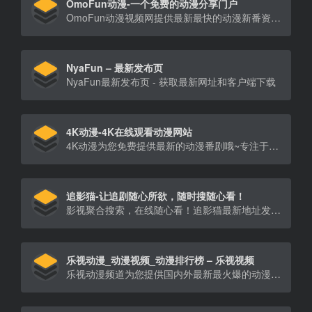
OmoFun动漫-一个免费的动漫分享门户
OmoFun动漫视频网提供最新最快的动漫新番资讯和在线播放，开心看动漫，无圣骑、无暗牧。
NyaFun – 最新发布页
NyaFun最新发布页 - 获取最新网址和客户端下载
4K动漫-4K在线观看动漫网站
4K动漫为您免费提供最新的动漫番剧哦~专注于动漫卡通资源收集整理，海量蓝光动漫卡通资源免费在线观看下载。
追影猫-让追剧随心所欲，随时搜随心看！
影视聚合搜索，在线随心看！追影猫最新地址发布页（zhuiyingmao.vip），汇集全球最全电影、电视剧、综艺、动漫、纪录片等影视资源站点！
乐视动漫_动漫视频_动漫排行榜 – 乐视视频
乐视动漫频道为您提供国内外最新最火爆的动漫视频。乐视动漫视频包括热血动漫、推理悬疑动漫、亲子动漫等视频。乐视视频致力于打造最权威的动漫平台。