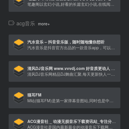
笔趣阁以玄幻小说,好看的长篇玄幻小说,在线阅读,玄幻无弹窗小说排行榜,言情小说下载,免费的玄幻全本无弹窗小说网
acg音乐
more+
汽水音乐 – 抖音音乐版，随时随地懂你想听
汽水音乐是抖音官方出品的一款音乐app，可以帮你发现更多好音乐。汽水音乐APP产品拥有千万量级曲库，支持海量音乐随心听，同时具备个性化推荐、分类电台、特色榜单等功能，汽水音乐官网帮助你发现小众好音乐拒绝千篇一律 。用户还可以同步抖音音乐收藏，彰显个人音乐品味，下次听歌更方便。
清风DJ音乐网 www.vvvdj.com 好音质更动人 DJ舞曲 车载DJ
清风DJ音乐网精品DJ舞曲汇聚,每天更新快人一步,专业DJ团队精心制作好听的串烧,打造车载DJ舞曲,为DJ工作者收录国外DJ舞曲,提供高音质在线试听及MP3下载,全方位满足DJ工作者及音乐爱好者的需求。
猫耳FM
M站(猫耳FM)是第一家弹幕音图站,同时也是中国声优基地,在这里可以听电台,音乐,翻唱,小说和广播剧,用二次元声音连接三次元.
ACG漫音社 _ 动漫无损音乐下载资讯站_专注分享二次元高品质音乐~
ACG漫音社是国内最新最全的动漫音乐下载网站，免费提供ACG动漫歌曲在线试听、ACG动漫无损音乐下载等服务，满足您的全方位的听歌需求。一切ACG动漫音乐下载尽在ACG漫音社!