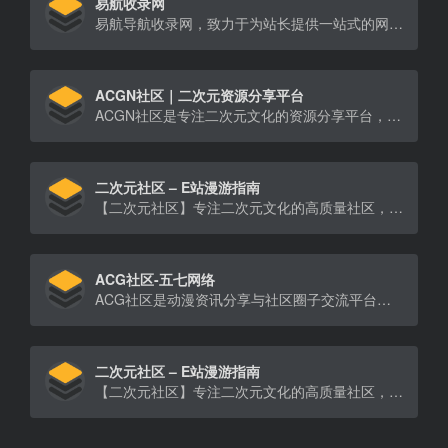
易航收录网
易航导航收录网，致力于为站长提供一站式的网站快速收录服务。我们专注于高效、自动化的收录流程，确保您的网站能够在[…]
ACGN社区｜二次元资源分享平台
ACGN社区是专注二次元文化的资源分享平台，提供最新动漫资讯、高清漫画下载、Cosplay教程、游戏攻略及Pixiv美图分享。汇聚二次元爱好者共同交流弹幕文化、轻小说、萌音等ACG内容，打造开放的二次元互动社区。
二次元社区 – E站漫游指南
【二次元社区】专注二次元文化的高质量社区，提供动漫点评、游戏攻略、同人创作分享。加入50万宅友，获取最新番剧资讯、参与角色人气投票、赢创作者纪念品！
ACG社区-五七网络
ACG社区是动漫资讯分享与社区圈子交流平台，快来加入我们，与更多爱好者一起探索二次元世界！
二次元社区 – E站漫游指南
【二次元社区】专注二次元文化的高质量社区，提供动漫点评、游戏攻略、同人创作分享。加入50万宅友，获取最新番剧资讯、参与角色人气投票、赢创作者纪念品！