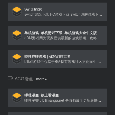
Switch520
switch游戏下载-PC游戏下载-switch破解游戏下载-PC破解游戏下载-Switch520-gamer520
单机游戏_单机游戏下载_单机游戏大全中文版下载_3DM游戏网
3DM游戏网为玩家提供最新的游戏新闻、攻略、单机游戏资源、汉化资源、游戏补丁、游戏论坛等，经过多年努力已成为游戏玩家首要选择的游戏资讯、游戏资源网站。
哔哩哔哩游戏 | 你的幻想世界
bilibili游戏中心基于B站特有游戏社区文化而生,始终尊重玩家与创作者,为玩家提供游戏预约测试信息及各类游戏下载资源,我们将持续为大家带来海内外优秀游戏作品。
ACG漫画
more+
嗶哩漫畫_線上看漫畫
嗶哩漫畫，bilimanga.net 是收錄最全更新最快的漫畫網站，提供線上瀏覽，二次元動漫迷的追漫神器。